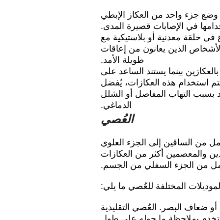
 وضع جزء واحد من العكاز الإبطي
امها في الإصابات قصيرة المدى.
 في حلقة معدنية أو بلاستيكية مع
الأشخاص الذين يعانون من إعاقات
طويلة الأمد.
لعكازين بينما يستند الساعد على
يتم استخدام هذه العكازات، يُفضل
 بسبب التهاب المفاصل أو الشلل
الدماغي.
العُصي
مل من الساقين إلى الجزء العلوي
ين والمعصمين أكثر من العكازات
مل من الجزء السفلي من الجسم.
موديلات المختلفة للعُصي ما يلي:
أو ضعاف البصر. العُصي التقليدية
تخدم بملاحظة ما حوله على طول