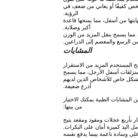
لشخص كفيفًا أو يعاني من ضعف في
الرؤية.
ايتها من أسفل، مما يمنحها قاعدة
أكبر وصلابة.
 مما يسمح بنقل المزيد من الوزن
ن الرسغ والمعصم إلى الذراعين.
المشايات
ح المستخدم المزيد من الاستقرار
منزلقات أسفل الأرجل، مما يسمح
ة بشكل خاص للأشخاص الذين لديهم
أذرع ضعيفة.
 المشايات الطبية يمكنك الاختيار
من بينها:
ار بأربع عجلات ومقود ومقعد يتيح
 اليد كميزة أمان على البكرات.
على وسادة ناعمة بينما يدفع نفسه