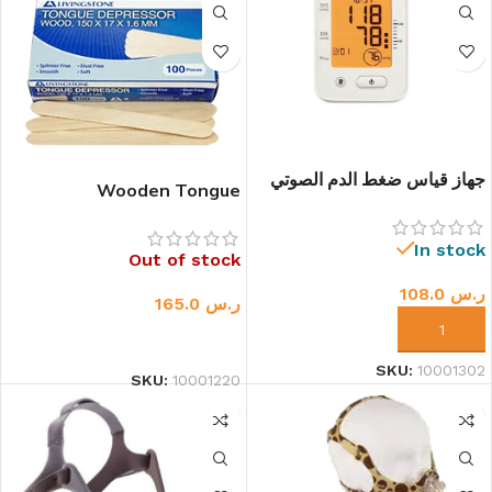
جهاز قياس ضغط الدم الصوتي
Wooden Tongue
مع إضاءة خلفية وشاشة LCD
Depressor – Sterile
كبيرة و90 مساحة ذاكرة
BX/100
In stock
Out of stock
ر.س
108.0
ر.س
165.0
إضافة إلى السلة
قراءة المزيد
SKU:
10001302
SKU:
10001220