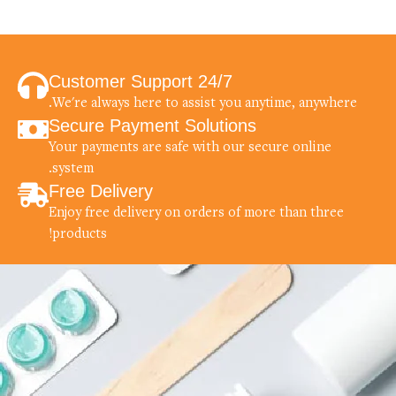
24/7 Customer Support
We're always here to assist you anytime, anywhere.
Secure Payment Solutions
Your payments are safe with our secure online
system.
Free Delivery
Enjoy free delivery on orders of more than three
products!