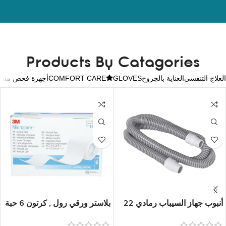
Products By Catagories
العلاج التنفسي
العناية بالجروح
GLOVES
COMFORT CARE
أجهزة فحص مستو
أنبوب جهاز السيباب رمادي 22
بلاستر ورقي رول , كرتون 6 حبة
مم
مقاس 5 سم