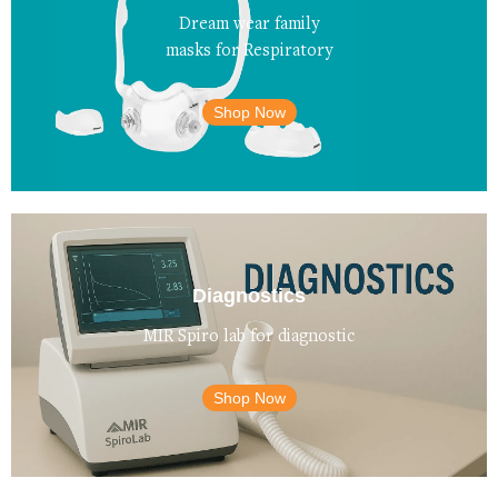
Dream wear family
لوازم CPAP
masks for Respiratory
46 products
Shop Now
Diagnostics
MIR Spiro lab for diagnostic
Shop Now