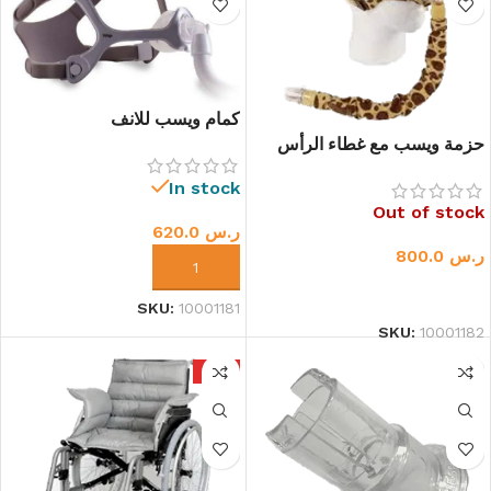
كمام ويسب للانف
حزمة ويسب مع غطاء الرأس
للأطفال
In stock
Out of stock
ر.س
620.0
ر.س
800.0
إضافة إلى السلة
قراءة المزيد
SKU:
10001181
SKU:
10001182
HOT