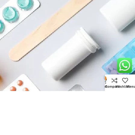
0
Cart
Compare
Wishlist
Men