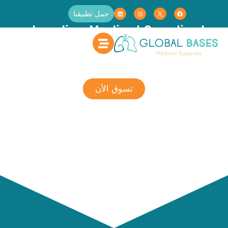
حمل تطبيقنا
Leading Medical Supplier In
The Kingdom Of Saudi Arabia
Healthcare Needs For Humanity. Your Health, Our
Passion. We Provide, We Deliver
تسوق الأن