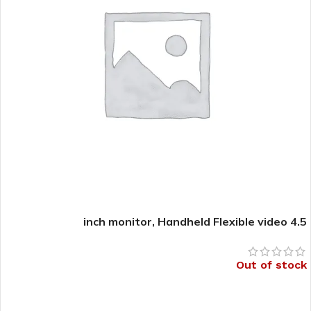
4.5 inch monitor, Handheld Flexible video
laryngoscope(Bronchoscope) – CR-33HF (CR-BRT58) –
CR-33
Out of stock
قراءة المزيد