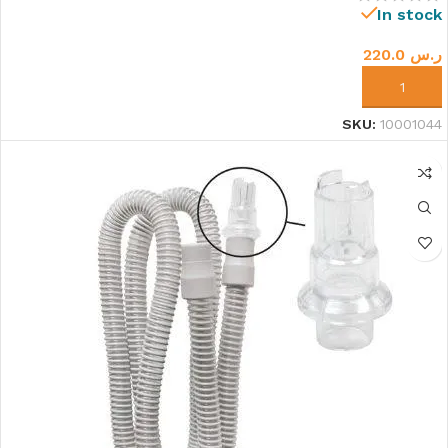
In stock
ر.س
220.0
إضافة إلى السلة
SKU:
10001044