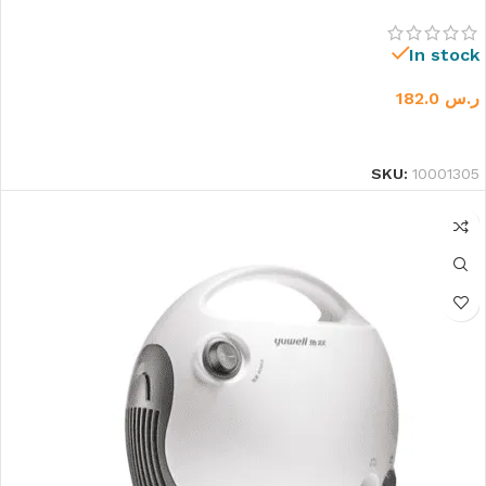
In stock
ر.س
182.0
إضافة إلى السلة
SKU:
10001305