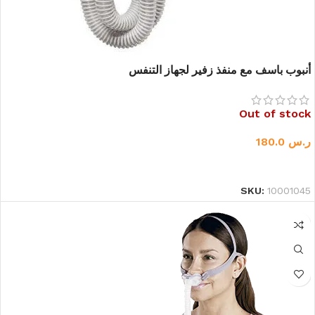
أنبوب باسف مع منفذ زفير لجهاز التنفس
Out of stock
ر.س
180.0
قراءة المزيد
SKU:
10001045