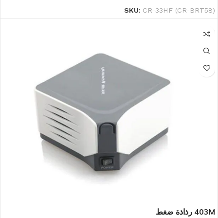
SKU:
CR-33HF (CR-BRT58)
403M رذاذة ضغط