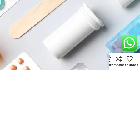
0
Cart
Compare
Wishlist
Men