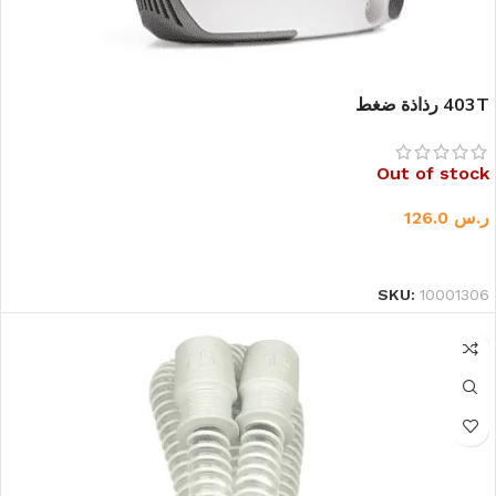
403T رذاذة ضغط
Out of stock
ر.س
126.0
قراءة المزيد
SKU:
10001306