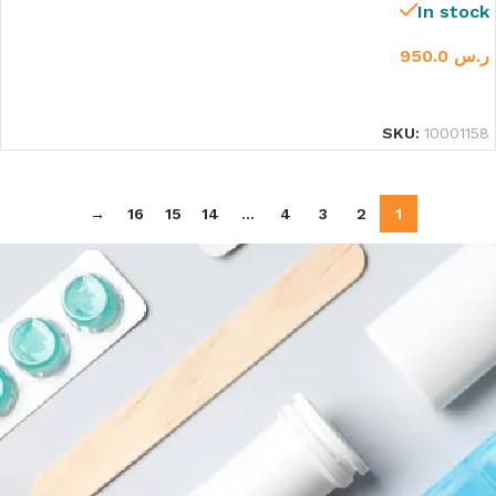
In stock
ر.س
950.0
تحديد أحد الخيارات
SKU:
10001158
→
16
15
14
…
4
3
2
1