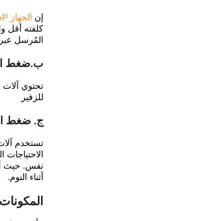
إن
الجهاز CPAP
المُرسل عبر
ب.ضغط المج
للزفير
ج. ضغط المجرى
نفس. حيث أنه
أثناء النوم.
المكونات ال