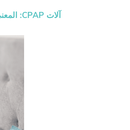
آلات CPAP: المعنى ، أنواعها، استخداماتها، وعلاقتها بانقطاع النفس الانسدادي النومي