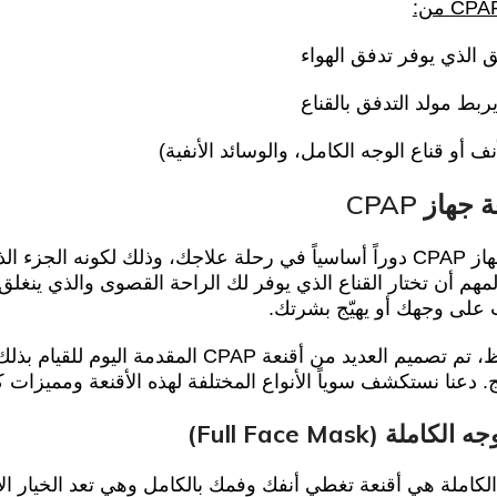
فق الذي يوفر تدفق الهواء
بط مولد التدفق بالقناع
أنف أو قناع الوجه الكامل، والوسائد الأنفية)
جهاز CPAP
يلعب قناع جهاز CPAP دوراً أساسياً في رحلة علاجك، وذلك لكونه ا
مهم أن تختار القناع الذي يوفر لك الراحة القصوى والذي ين
 على وجهك أو يهيّج بشرتك.
ولحسن الحظ، تم تصميم العديد من أقنعة CPAP 
ج. دعنا نستكشف سوياً الأنواع المختلفة لهذه الأقنعة ومميزات ك
كاملة (Full Face Mask)
الكاملة هي أقنعة تغطي أنفك وفمك بالكامل وهي تعد الخيار ا