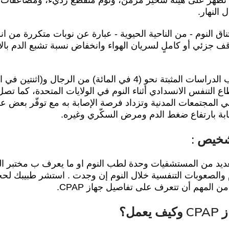
تي تظهر على هيئة شخير مزمن، ونوم متقطّع رديء، ومضاعفات
 النهار.
ناق النوم - من الناحية الحيوية - عبارة عن نوبات متكررة من ا
ف جزئي أو كاملٍ لسريان الهواء وانخفاض نسبة تشبع الدم بالأ
ويعاني حسب الدراسات المثبتة نحو (4 في المائة) من ال
ي المجتمعات المدنية وتزداد فرصة الإصابة به مع توفّر بعض عو
صابة بارتفاع ضغط الدم ومرض السكّري وغيره.
شخيص :
عديد من المستشفيات وحدة لطب النوم او ما يعرف ب مختبر ال
 والصعوبات التنفسية خلال النوم إن وجدت . استشر طبيبك لحج
 المهم أن تتعرف على تفاصيل جهاز CPAP.
عمل؟