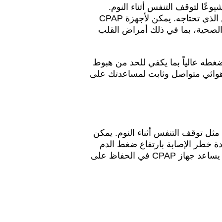
مر (CPAP) أحد أكثر العلاجات شيوعًا لتوقف التنفس أثناء النوم.
يحافظ على مجرى الهواء مفتوحًا أثناء النوم حتى تتمكن من تلقي الأكسجين الذي تحتاجه. يمكن لأجهزة CPAP
لصحية، بما في ذلك أمراض القلب
معدل ضغطه عالياً بما يكفي للحد من هبوط
ط هوائي متواصل وثابت لمساعدتك على
التنفس، مثل توقف التنفس أثناء النوم. يمكن
ة خطر الإصابة بارتفاع ضغط الدم
وأمراض القلب والسكتة الدماغية والسكري وغيرها من المشكلات الصحية. يساعد جهاز CPAP في الحفاظ على