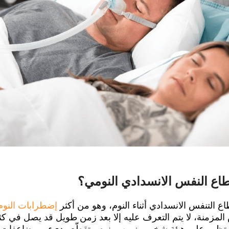
طاع النفس الانسدادي النومي؟
اع التنفس الانسدادي أثناء النوم، وهو من أكثر
إضطرابات النوم