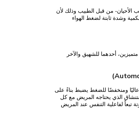
ب الأحيان- من قبل الطبيب وذلك لأن
ل من باقي الأجهزة. يقوم جهاز CPAP بتزويدك بكمية وشدة ثابتة لضغط الهواء
د تدفق يوفر ضغطين متميزين، أحدهما للشهيق والآخر
لمجرى الهوائي الإيجابي تلقائي المعايرة APAP نطاقًا عاليًا ومنخفضًا للضغط يضبط بناءً على
AP اكتشاف مقدار ضغط الاستنشاق الذي يحتاجه المريض مع كل
 تبعاً لفاعلية التنفس عند المريض