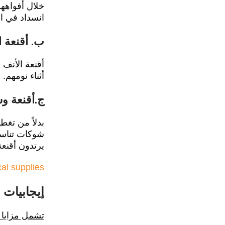
خلال أفواههم
انسداد في ال
ب. أقنعة الأنف (k
أقنعة الأنف 
أثناء نومهم.
ج.أقنعة وسادة الأن
بدلاً من تغط
شوكات تناسب 
يرتدون أقنعة
al supplies
إيجابيات وس
تشمل مزايا جهاز CPAP