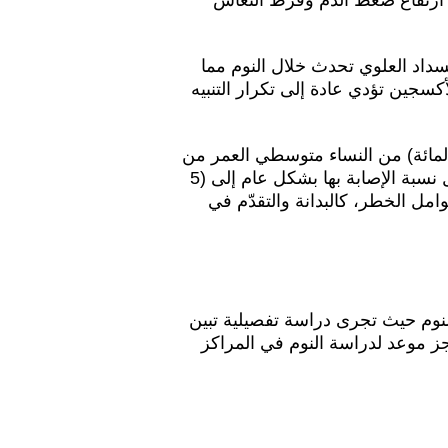
 ارتفاع ضغط الدم وفرط النعاس
نسداد العلوي تحدث خلال النوم مما
كسجين تؤدي عادة إلى تكرار التنبيه
رجال و(اثنتين في المائة) من النساء متوسطي العمر من
متلازمة انقطاع التنفس الانسدادي أثناء النوم في الولايات المتحدة، كما تصل نسبة الإصابة بها بشكل عام إلى (5
امل الخطر، كالبدانة والتقدّم في
نوم حيث تجرى دراسة تفصيلية تبين
ز موعد لدراسة النوم في المراكز