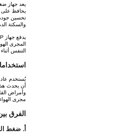
تحسين جودة 
والسكتة الدم
المجرى الهو
التنفس أثناء 
استخدامات 
أن يحدث هذا
مجرى الهواء
الفرق بين CPAP و APAP و P
أ. ضغط المج