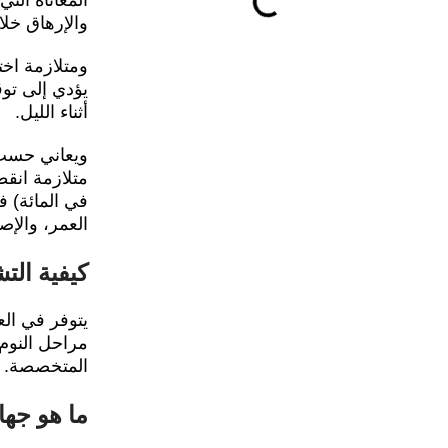
المعاناة ال
والإرهاق خلال
ومتلازمة اخت
يؤدي إلى توق
أثناء الليل.
في المائة) ف
العمر، والإ
كيفية الت
يتوفر في ال
مراحل النوم
المتخصصة. من
ما هو جهاز CPAP وكيف ي