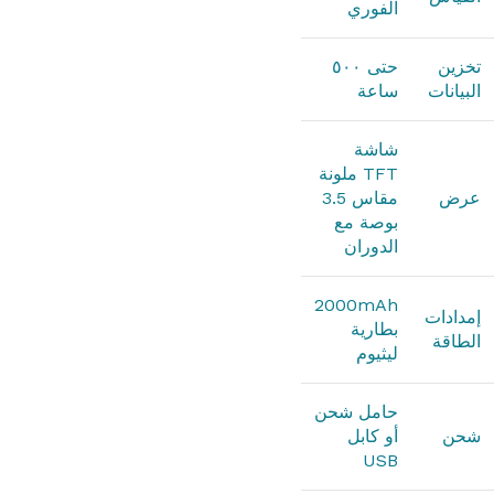
الفوري
تخزين
حتى ٥٠٠
البيانات
ساعة
شاشة
TFT ملونة
عرض
مقاس 3.5
بوصة مع
الدوران
2000mAh
إمدادات
بطارية
الطاقة
ليثيوم
حامل شحن
شحن
أو كابل
USB