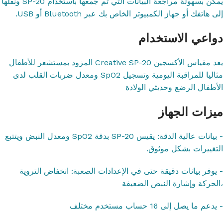
يمكن بسهولة مراجعة البيانات التي تم جمعها باستخدام SP-20 ونقلها
إلى هاتفك أو جهاز الكمبيوتر الخاص بك عبر Bluetooth أو USB.
دواعي الاستخدام
يعد مقياس الأكسجين Creative SP-20 المزود بمستشعر للأطفال
مثاليا للمراقبة اليومية وتسجيل SpO2 ومعدل ضربات القلب لدى
الأطفال الرضع وحديثي الولادة
ميزات الجهاز
- بيانات عالية الدقة: يقيس SP-20 بدقة SpO2 ومعدل النبض ويتتبع
التغييرات بشكل موثوق.
- يوفر بيانات دقيقة حتى في الإعدادات الصعبة: انخفاض التروية
،الحركة وإشارة النبض الضعيفة
- يدعم ما يصل إلى 16 حساب مستخدم مختلف