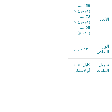
158 مم
(عرض) ×
73 مم
الأبعاد
(عرض) ×
25 مم
(ارتفاع)
الوزن
٢٣٠ جرام
الصافي
تحميل
كابل USB
البيانات
أو لاسلكي